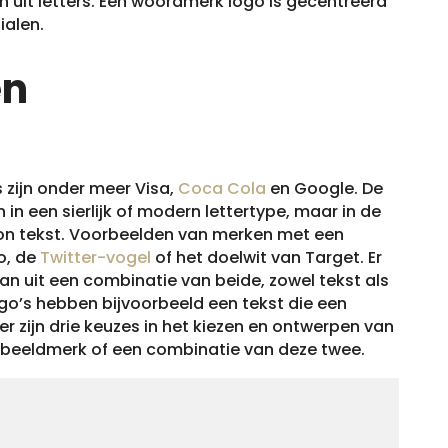
n uit letters. Een woordmerk logo is gecentreerd
ialen.
en
 zijn onder meer Visa,
Coca Cola
en Google. De
 een sierlijk of modern lettertype, maar in de
on tekst. Voorbeelden van merken met een
o, de
Twitter-vogel
of het doelwit van Target. Er
aan uit een combinatie van beide, zowel tekst als
o’s hebben bijvoorbeeld een tekst die een
r zijn drie keuzes in het kiezen en ontwerpen van
n beeldmerk of een combinatie van deze twee.