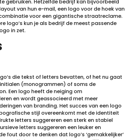
te gebruiken. Hetzelfde bedrijf kan bijvoorbeeld
layout van hun e-mail, een logo voor de hoek van
combinatie voor een gigantische straatreclame.
e logo’s kun je als bedrijf de meest passende
ogo in zet.
s
go’s die tekst of letters bevatten, of het nu gaat
, initialen (monogrammen) of soms de
n. Een logo heeft de neiging om
eren en wordt geassocieerd met meer
aderingen van branding. Het succes van een logo
ografische stijl overeenkomt met de identiteit
rukte letters suggereren een sterk en stabiel
cursieve letters suggereren een leuker en
 de fout door te denken dat logo’s ‘gemakkelijker’