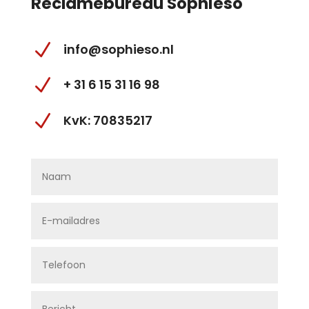
Reclamebureau Sophieso
N
info@sophieso.nl
N
+ 31 6 15 31 16 98
N
KvK: 70835217