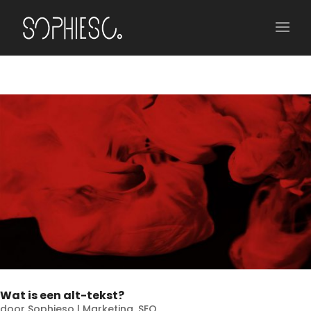
Wat is een alt-tekst?
door
Sophieso
|
Marketing
,
SEO