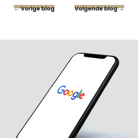
←
Vorige blog
Volgende blog
→