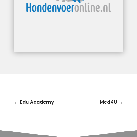
←
Edu Academy
Med4U
→