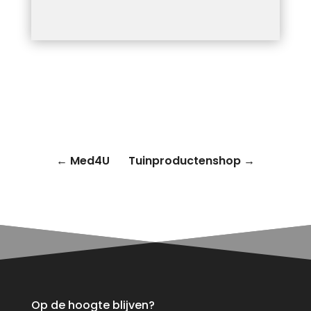
←
Med4U
Tuinproductenshop
→
Op de hoogte blijven?