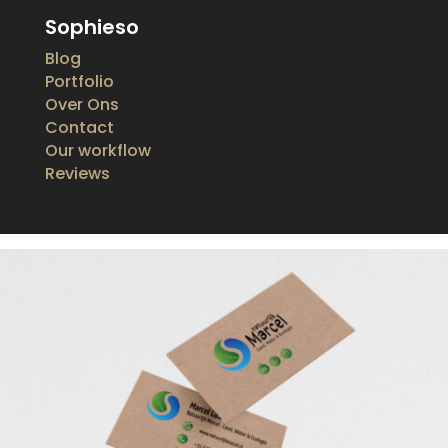
Sophieso
Blog
Portfolio
Over Ons
Contact
Our workflow
Reviews