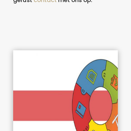
gerust
contact
met ons op.